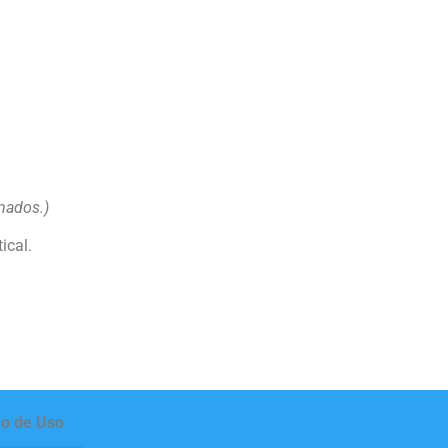
nados.)
ical.
o de Uso