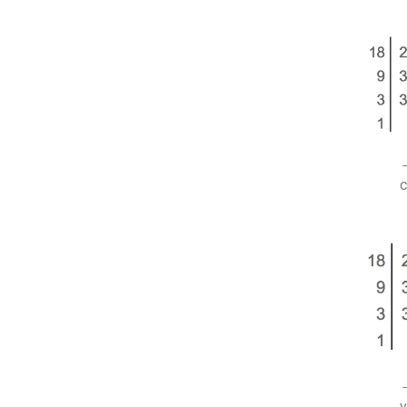
→
c
→
v