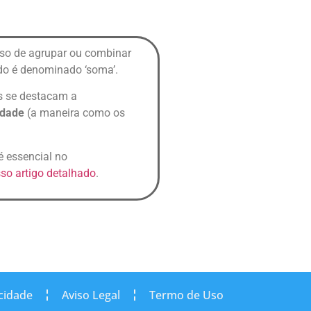
sso de agrupar ou combinar
do é denominado ‘soma’.
is se destacam a
idade
(a maneira como os
é essencial no
so artigo detalhado
.
acidade
Aviso Legal
Termo de Uso