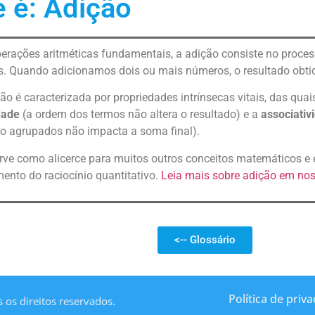
 é: Adição
rações aritméticas fundamentais, a adição consiste no proce
. Quando adicionamos dois ou mais números, o resultado obti
ão é caracterizada por propriedades intrínsecas vitais, das qua
dade
(a ordem dos termos não altera o resultado) e a
associativ
o agrupados não impacta a soma final).
rve como alicerce para muitos outros conceitos matemáticos e 
ento do raciocínio quantitativo.
Leia mais sobre adição em nos
<-- Glossário
Política de priv
os direitos reservados.