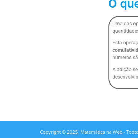
O que
Uma das ope
quantidades
Esta operaç
comutativi
números sã
A adição se
desenvolvim
Copyright © 2025 Matemática na Web - Todos 