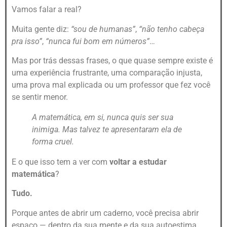
Vamos falar a real?
Muita gente diz:
“sou de humanas”
,
“não tenho cabeça
pra isso”
,
“nunca fui bom em números”
…
Mas por trás dessas frases, o que quase sempre existe é
uma experiência frustrante, uma comparação injusta,
uma prova mal explicada ou um professor que fez você
se sentir menor.
A matemática, em si, nunca quis ser sua
inimiga. Mas talvez te apresentaram ela de
forma cruel.
E o que isso tem a ver com
voltar a estudar
matemática
?
Tudo.
Porque antes de abrir um caderno, você precisa abrir
espaço — dentro da sua mente e da sua autoestima.