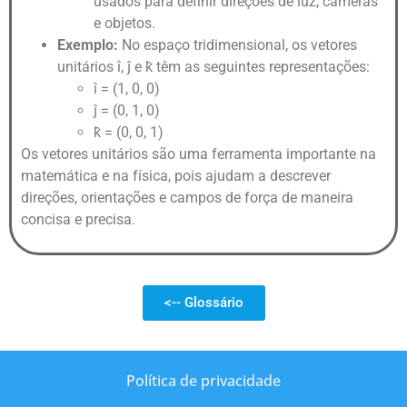
usados para definir direções de luz, câmeras
e objetos.
Exemplo:
No espaço tridimensional, os vetores
unitários î, ĵ e k̂ têm as seguintes representações:
î = (1, 0, 0)
ĵ = (0, 1, 0)
k̂ = (0, 0, 1)
Os vetores unitários são uma ferramenta importante na
matemática e na física, pois ajudam a descrever
direções, orientações e campos de força de maneira
concisa e precisa.
<-- Glossário
Política de privacidade