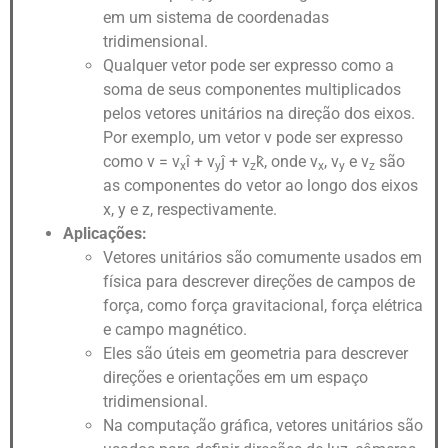
em um sistema de coordenadas
tridimensional.
Qualquer vetor pode ser expresso como a
soma de seus componentes multiplicados
pelos vetores unitários na direção dos eixos.
Por exemplo, um vetor v pode ser expresso
como v = v
î + v
ĵ + v
k̂, onde v
, v
e v
são
x
y
z
x
y
z
as componentes do vetor ao longo dos eixos
x, y e z, respectivamente.
Aplicações:
Vetores unitários são comumente usados em
física para descrever direções de campos de
força, como força gravitacional, força elétrica
e campo magnético.
Eles são úteis em geometria para descrever
direções e orientações em um espaço
tridimensional.
Na computação gráfica, vetores unitários são