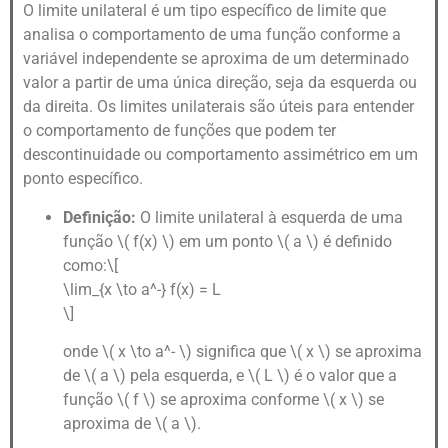
O limite unilateral é um tipo específico de limite que
analisa o comportamento de uma função conforme a
variável independente se aproxima de um determinado
valor a partir de uma única direção, seja da esquerda ou
da direita. Os limites unilaterais são úteis para entender
o comportamento de funções que podem ter
descontinuidade ou comportamento assimétrico em um
ponto específico.
Definição:
O limite unilateral à esquerda de uma
função \( f(x) \) em um ponto \( a \) é definido
como:\[
\lim_{x \to a^-} f(x) = L
\]
onde \( x \to a^- \) significa que \( x \) se aproxima
de \( a \) pela esquerda, e \( L \) é o valor que a
função \( f \) se aproxima conforme \( x \) se
aproxima de \( a \).