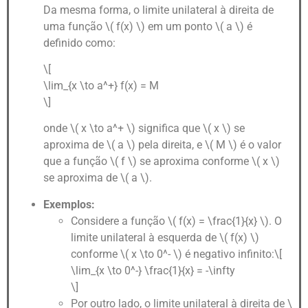
Da mesma forma, o limite unilateral à direita de
uma função \( f(x) \) em um ponto \( a \) é
definido como:
\[
\lim_{x \to a^+} f(x) = M
\]
onde \( x \to a^+ \) significa que \( x \) se
aproxima de \( a \) pela direita, e \( M \) é o valor
que a função \( f \) se aproxima conforme \( x \)
se aproxima de \( a \).
Exemplos:
Considere a função \( f(x) = \frac{1}{x} \). O
limite unilateral à esquerda de \( f(x) \)
conforme \( x \to 0^- \) é negativo infinito:\[
\lim_{x \to 0^-} \frac{1}{x} = -\infty
\]
Por outro lado, o limite unilateral à direita de \