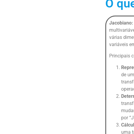
O que
Jacobiano:
multivariáv
várias dim
variáveis e
Principais 
Repre
de um
trans
opera
Deter
trans
mudan
por “J
Cálcu
uma t