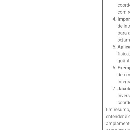
coord
com r
Impor
de in
para 
sejam
Aplic
físic
quânt
Exemp
deter
integ
Jacob
inver
coord
Em resumo,
entender e 
amplamente 