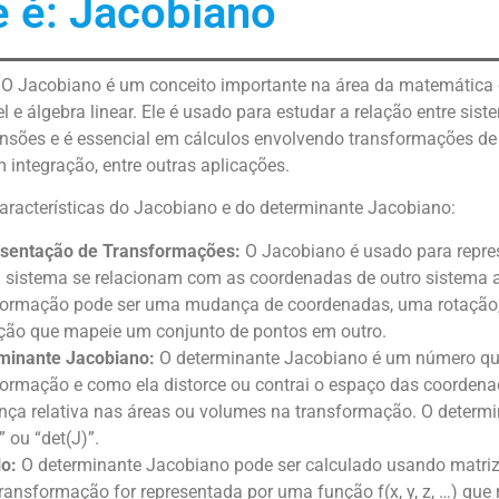
 é: Jacobiano
O Jacobiano é um conceito importante na área da matemática
el e álgebra linear. Ele é usado para estudar a relação entre s
ensões e é essencial em cálculos envolvendo transformações 
m integração, entre outras aplicações.
características do Jacobiano e do determinante Jacobiano:
sentação de Transformações:
O Jacobiano é usado para repr
 sistema se relacionam com as coordenadas de outro sistema
formação pode ser uma mudança de coordenadas, uma rotação,
ção que mapeie um conjunto de pontos em outro.
minante Jacobiano:
O determinante Jacobiano é um número que
formação e como ela distorce ou contrai o espaço das coorden
ça relativa nas áreas ou volumes na transformação. O determ
” ou “det(J)”.
lo:
O determinante Jacobiano pode ser calculado usando matrize
ransformação for representada por uma função f(x, y, z, …) q