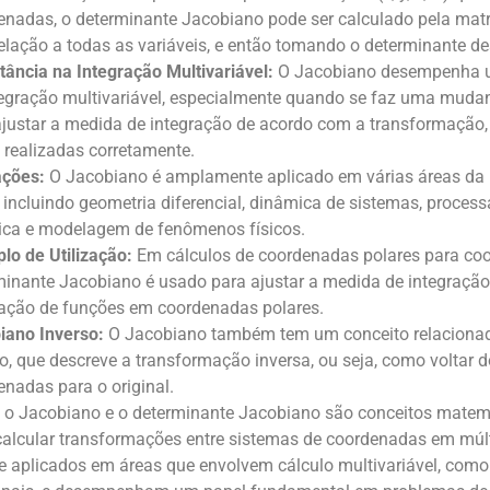
enadas, o determinante Jacobiano pode ser calculado pela matri
elação a todas as variáveis, e então tomando o determinante de
tância na Integração Multivariável:
O Jacobiano desempenha u
tegração multivariável, especialmente quando se faz uma mudan
ajustar a medida de integração de acordo com a transformação,
 realizadas corretamente.
ações:
O Jacobiano é amplamente aplicado em várias áreas da 
a, incluindo geometria diferencial, dinâmica de sistemas, proc
ica e modelagem de fenômenos físicos.
lo de Utilização:
Em cálculos de coordenadas polares para coo
minante Jacobiano é usado para ajustar a medida de integração
ração de funções em coordenadas polares.
iano Inverso:
O Jacobiano também tem um conceito relacion
so, que descreve a transformação inversa, ou seja, como voltar 
enadas para o original.
 o Jacobiano e o determinante Jacobiano são conceitos matem
calcular transformações entre sistemas de coordenadas em múl
aplicados em áreas que envolvem cálculo multivariável, como f