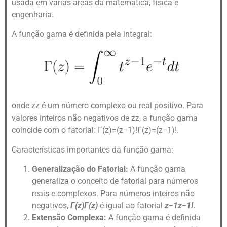
usada em várias áreas da matemática, física e
engenharia.
A função gama é definida pela integral:
onde
z
z
é um número complexo ou real positivo. Para
valores inteiros não negativos de
z
z
, a função gama
coincide com o fatorial:
Γ(z)=(z−1)!
Γ
(
z
)
=
(
z
−
1
)!
.
Características importantes da função gama:
Generalização do Fatorial:
A função gama
generaliza o conceito de fatorial para números
reais e complexos. Para números inteiros não
negativos,
Γ(z)
Γ
(
z
)
é igual ao fatorial
z−1
z
−
1
!
.
Extensão Complexa:
A função gama é definida