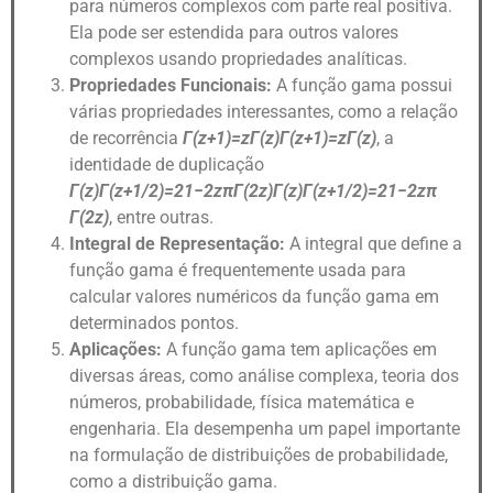
para números complexos com parte real positiva.
Ela pode ser estendida para outros valores
complexos usando propriedades analíticas.
Propriedades Funcionais:
A função gama possui
várias propriedades interessantes, como a relação
de recorrência
Γ(z+1)=zΓ(z)
Γ
(
z
+
1
)
=
z
Γ
(
z
)
, a
identidade de duplicação
Γ(z)Γ(z+1/2)=21−2zπΓ(2z)
Γ
(
z
)
Γ
(
z
+
1/2
)
=
2
1
−
2
z
π
Γ
(
2
z
)
, entre outras.
Integral de Representação:
A integral que define a
função gama é frequentemente usada para
calcular valores numéricos da função gama em
determinados pontos.
Aplicações:
A função gama tem aplicações em
diversas áreas, como análise complexa, teoria dos
números, probabilidade, física matemática e
engenharia. Ela desempenha um papel importante
na formulação de distribuições de probabilidade,
como a distribuição gama.