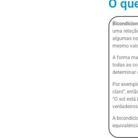
O que
Bicondicion
uma relação
algumas not
mesmo valor
A forma mai
todas as co
determinar 
Por exemplo
claro”, ent
“O sol está 
verdadeiros
A bicondici
equivalênci