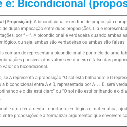
 é: Bicondicional (propo
al (Proposição):
A bicondicional é um tipo de proposição comp
 de dupla implicação entre duas proposições. Ela é representa
ações, por “⇔”. A bicondicional é verdadeira quando ambas as
 lógico, ou seja, ambas são verdadeiras ou ambas são falsas.
s comum de representar a bicondicional é por meio de uma tab
mbinações possíveis dos valores verdadeiro e falso das proposi
o valor da bicondicional.
, se A representa a proposição “O sol está brilhando” e B repres
ão a bicondicional entre A e B, representada por A ↔ B, será v
brilhando e o dia está claro” ou “O sol não está brilhando e o di
.
onal é uma ferramenta importante em lógica e matemática, ajud
a entre proposições e a formalizar argumentos que envolvem c