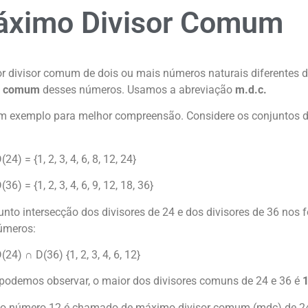
ximo Divisor Comum
r divisor comum de dois ou mais números naturais diferentes
or comum
desses números. Usamos a abreviação
m.d.c.
m exemplo para melhor
compreensão
. Considere os conjuntos 
(24) = {1, 2, 3, 4, 6, 8, 12, 24}
(36) = {1, 2, 3, 4, 6, 9, 12, 18, 36}
unto intersecção dos divisores de 24 e dos divisores de 36 nos
úmeros:
(24) ∩ D(36) {1, 2, 3, 4, 6, 12}
odemos observar, o maior dos divisores comuns de 24 e 36 é
 o número 12 é chamado de máximo divisor comum (mdc) de 24